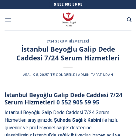
Skip
0 552 905 59 95
to
content
7/24 SERUM HIZMETLERI
İstanbul Beyoğlu Galip Dede
Caddesi 7/24 Serum Hizmetleri
ARALIK 5, 2025
’' TE GÖNDERILDI
ADMIN
TARAFINDAN
İstanbul Beyoğlu Galip Dede Caddesi 7/24
Serum Hizmetleri
0 552 905 59 95
İstanbul Beyoğlu Galip Dede Caddesi 7/24 Serum
Hizmetleri
arayışınızda
Şüheda Sağlık Kabini
ile hızlı,
güvenilir ve profesyonel sağlık desteğine
ulaşabilirsiniz.İstanbul’da sağlık ihtiyaçları bazen acil ve